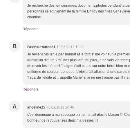
Je recherche des témoignages, documents,photos pendant la pé
personnes se souvenant de la famille Enfroy des filles Geneviè
claudine
Répondre
B
Brionsurource21
19/06/2012 19:22
Je reviens visiter le pensionnat et je "crois" me voir sur la premiè
quelqu'un d'autre ? 50 ans plus tard, ou plus, je ne vois vraiment
de revoir les mères !L'insigne était cousu sur notre béret bleu mari
uniforme de couleur identique. L'étoile fait allusion à une parole (
"regarde l'étoile et ... appelle Marie" si je ne me trompe pas. Il y a
Répondre
A
angeline25
06/02/2012 20:40
c'est dommage à mon époque on ne mettait plus le blason !!!! C'
bonheur de retrouver ses deux maîtresses !!!!