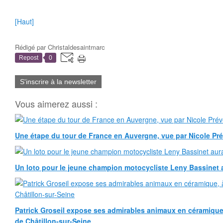
[Haut]
Rédigé par
Christaldesaintmarc
Repost
0
S'inscrire à la newsletter
Vous aimerez aussi :
Une étape du tour de France en Auvergne, vue par Nicole Pr
Un loto pour le jeune champion motocycliste Leny Bassinet au
Patrick Groseil expose ses admirables animaux en céramique, à
de Châtillon-sur-Seine