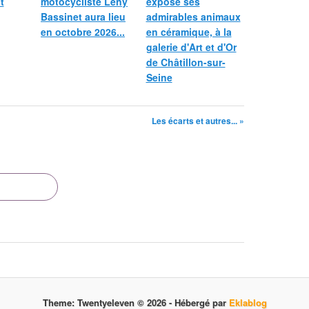
t
motocycliste Leny
expose ses
Bassinet aura lieu
admirables animaux
en octobre 2026...
en céramique, à la
galerie d'Art et d'Or
de Châtillon-sur-
Seine
Les écarts et autres... »
Theme: Twentyeleven © 2026 -
Hébergé par
Eklablog