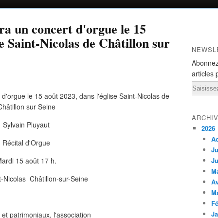
ra un concert d'orgue le 15
se Saint-Nicolas de Châtillon sur
NEWSL
Abonnez
articles 
Email
ARCHI
Sylvain Pluyaut
2026
A
Récital d'Orgue
Ju
ardi 15 août 17 h.
Ju
M
t-Nicolas Châtillon-sur-Seine
Av
M
Fé
Ja
s et patrimoniaux, l'association