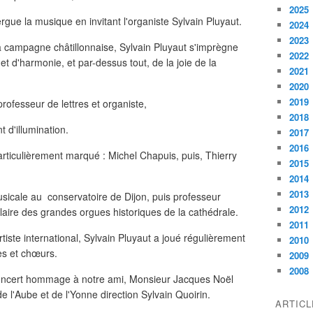
2025
ue la musique en invitant l'organiste Sylvain Pluyaut.
2024
2023
a campagne châtillonnaise, Sylvain Pluyaut s'imprègne
2022
d'harmonie, et par-dessus tout, de la joie de la
2021
2020
2019
rofesseur de lettres et organiste,
2018
 d'illumination.
2017
2016
articulièrement marqué : Michel Chapuis, puis, Thierry
2015
2014
2013
sicale au conservatoire de Dijon, puis professeur
2012
ulaire des grandes orgues historiques de la cathédrale.
2011
tiste international, Sylvain Pluyaut a joué régulièrement
2010
es et chœurs.
2009
2008
 concert hommage à notre ami, Monsieur Jacques Noël
e l'Aube et de l'Yonne direction Sylvain Quoirin.
ARTIC