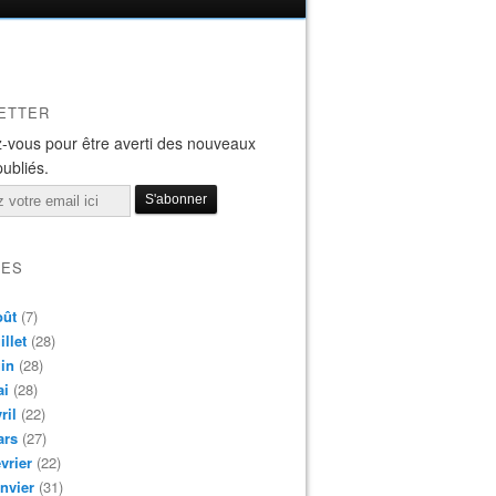
ETTER
-vous pour être averti des nouveaux
publiés.
VES
oût
(7)
illet
(28)
in
(28)
ai
(28)
ril
(22)
ars
(27)
vrier
(22)
nvier
(31)