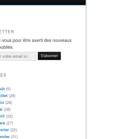
ETTER
-vous pour être averti des nouveaux
publiés.
VES
oût
(5)
illet
(28)
in
(28)
ai
(28)
ril
(22)
ars
(27)
vrier
(22)
nvier
(31)