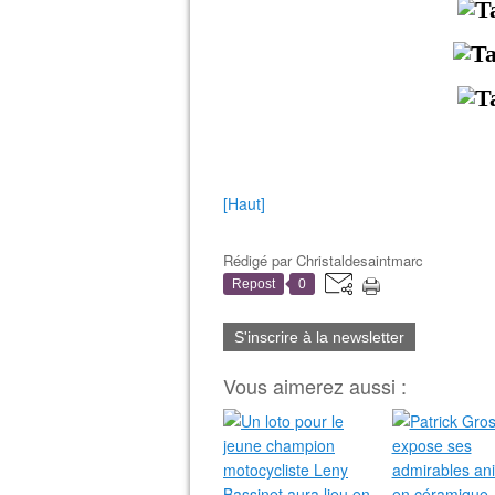
[Haut]
Rédigé par
Christaldesaintmarc
Repost
0
S'inscrire à la newsletter
Vous aimerez aussi :