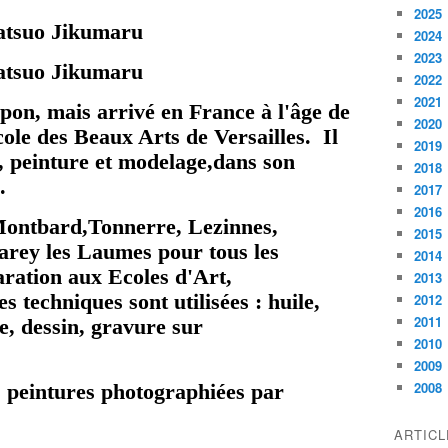
2025
2024
2023
2022
2021
on, mais arrivé en France à l'âge de
2020
cole des Beaux Arts de Versailles. Il
2019
, peinture et modelage,dans son
2018
.
2017
2016
 Montbard,Tonnerre, Lezinnes,
2015
narey les Laumes pour tous les
2014
aration aux Ecoles d'Art,
2013
s techniques sont utilisées : huile,
2012
2011
ue, dessin, gravure sur
2010
2009
2008
s peintures photographiées par
ARTIC