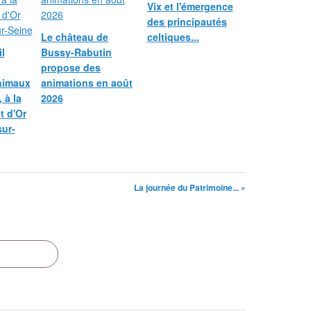
Vix et l'émergence
des principautés
Le château de
celtiques...
l
Bussy-Rabutin
propose des
nimaux
animations en août
 à la
2026
et d'Or
sur-
La journée du Patrimoine... »