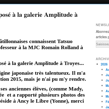
osé à la galerie Amplitude à
NEWSL
Abonnez
articles 
hâtillonnaises connaissent Tatsuo
Email
rofesseur à la MJC Romain Rolland à
ARCHI
2026
A
igine japonaise très talentueux. Il m'a
Ju
ition 2015, mais je n'ai pu m'y rendre.
Ju
M
 ses anciennes élèves, (comme Mady,
Av
lée et a rapporté plusieurs photos des
M
réside à Ancy le Libre (Yonne), merci
Fé
Ja