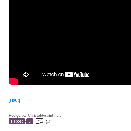
[Haut]
Rédigé par
Christaldesaintmarc
Repost
0