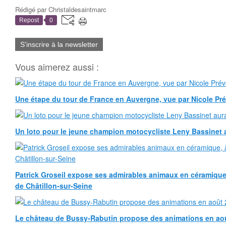
Rédigé par
Christaldesaintmarc
Repost
0
S'inscrire à la newsletter
Vous aimerez aussi :
Une étape du tour de France en Auvergne, vue par Nicole Pr
Un loto pour le jeune champion motocycliste Leny Bassinet au
Patrick Groseil expose ses admirables animaux en céramique, à
de Châtillon-sur-Seine
Le château de Bussy-Rabutin propose des animations en ao