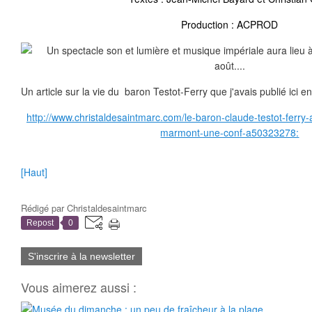
Production : ACPROD
Un article sur la vie du baron Testot-Ferry que j'avais publié ici 
http://www.christaldesaintmarc.com/le-baron-claude-testot-ferr
marmont-une-conf-a50323278:
[Haut]
Rédigé par
Christaldesaintmarc
Repost
0
S'inscrire à la newsletter
Vous aimerez aussi :