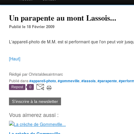
Un parapente au mont Lassois...
Publié le 18 Février 2009
L'appareil-photo de M.M. est si performant que l'on peut voir jusq
[Haut]
Rédigé par
Christaldesaintmarc
Publié dans
#appareil-photo
,
#gommeville
,
#lassois
,
#parapente
,
#perfor
Repost
0
S'inscrire à la newsletter
Vous aimerez aussi :
La crèche de Gommeville...