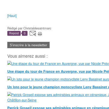
[Haut]
Rédigé par
Christaldesaintmarc
Repost
0
S'inscrire à la newsletter
Vous aimerez aussi :
Une étape du tour de France en Auvergne, vue par Nicole Pr
Un loto pour le jeune champion motocycliste Leny Bassinet au
Patrick Groseil expose ses admirables animaux en céramique, à