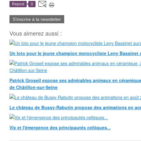
Repost
0
S'inscrire à la newsletter
Vous aimerez aussi :
Un loto pour le jeune champion motocycliste Leny Bassinet au
Patrick Groseil expose ses admirables animaux en céramique, à
de Châtillon-sur-Seine
Le château de Bussy-Rabutin propose des animations en ao
Vix et l'émergence des principautés celtiques...