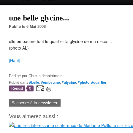
une belle glycine...
Publié le 6 Mai 2008
elle embaume tout le quartier la glycine de ma nièce....
(photo AL)
[Haut]
Rédigé par
Christaldesaintmarc
Publié dans
#belle
,
#embaume
,
#glycine
,
#photo
,
#quartier
Repost
0
S'inscrire à la newsletter
Vous aimerez aussi :