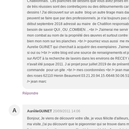
Chatillonnais. Les planches de dessins que vous avez prises en 
de très réussies sont des contrefaçons ou des détournements car 
dessins ! J'ai découvert sur un autre blog un autre tirage mais dan
peuvent se faire que par des professionnels. je n'ai toujours p
début septembre 2018 adressé au maire de Chatillon responsable 
besoin de savoir QUI , OU ,COMBIEN ...<br /> J'aimerai me servir 
mon combat au nom de la propriété des œuvres et surtout contre la
bien mon nom sur les planches .<br /> pourriez vous aussi me m
Aurelie GUINET qui cherchait à acquérir des exemplaires .J'aimerai
si oui ou !<br /> votre blog est une source de renseignements et 
sur AVOT à la recherche de lavoirs dans les environs de RECEY 
n'avait été jusque 2011. J ai projet pour juillet 2019 de de prése
commande pour un gite .<br /> mes coordonnées <br /> jean m
des roses 62110 Henin Beaumont 03.21.20.94.15 /0648.50.06.51<b
/> jean marc
Répondre
A
AurélieGUINET
20/09/2011 14:06
Bonjour, Je viens de découvrir votre sîte, je vous félicite d'ailleurs
ma visite, j'ai pu découvrir que le pigeonnier qui se trouve dans m