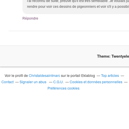
l'ai reconnu de suite, preuve qu'il est très semblable. Je voulais j
rendre pour voir ces dessins de pigeonniers et voir s'il y a possib
Répondre
Theme: Twentyel
Voir le profil de
Christaldesaintmarc
sur le portail Eklablog
Top articles
Contact
Signaler un abus
C.G.U.
Cookies et données personnelles
Préférences cookies