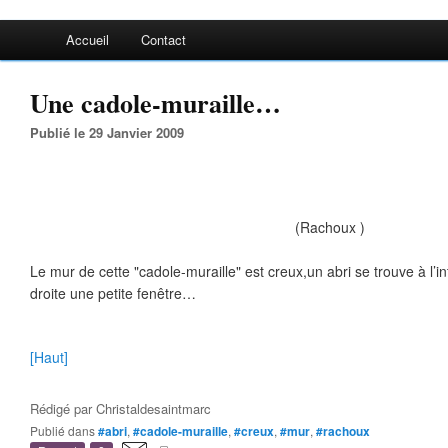
Accueil
Contact
Une cadole-muraille…
Publié le 29 Janvier 2009
(Rachoux )
Le mur de cette "cadole-muraille" est creux,un abri se trouve à l’int
droite une petite fenêtre…
[Haut]
Rédigé par
Christaldesaintmarc
Publié dans
#abri
,
#cadole-muraille
,
#creux
,
#mur
,
#rachoux