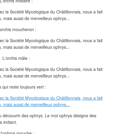
L'orchis militaire :
'orchis moucheron :
L'orchis mâle :
s qui reste toujours vert :
pu découvrir des ophrys. Le mot ophrys désigne des
s imitant.
é l'ophrys mouche :