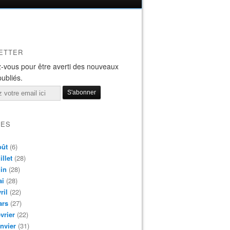
ETTER
-vous pour être averti des nouveaux
publiés.
VES
oût
(6)
illet
(28)
in
(28)
ai
(28)
ril
(22)
ars
(27)
vrier
(22)
nvier
(31)