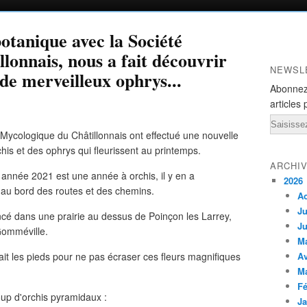
otanique avec la Société
lonnais, nous a fait découvrir
NEWSL
 de merveilleux ophrys...
Abonnez
articles 
Email
 Mycologique du Châtillonnais ont effectué une nouvelle
his et des ophrys qui fleurissent au printemps.
ARCHI
année 2021 est une année à orchis, il y en a
2026
, au bord des routes et des chemins.
A
Ju
é dans une prairie au dessus de Poinçon les Larrey,
Ju
 Gomméville.
M
ettait les pieds pour ne pas écraser ces fleurs magnifiques
Av
M
Fé
p d'orchis pyramidaux :
Ja