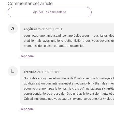
Commenter cet article
Ajouter un commentaire
A
angéle26
24/11/2010 22:51
vous étes une ambassadrice appréciée ;vous nous faites dé
chatillonnais avec une telle authenticité ;nous vous devons 
moments de plaisir partagés .mes amitiés
Répondre
L
librellule
24/11/2010 20:13
Soritr des anonymes et inconnus de l'ombre, rendre hommage à leur
qualités est toujours intéressant et émouvant.<br /> Bien des in
et/ou ne prennent pas le temps. je crois qu'il ne faut pas s'y arrête
correspondante de presse doit être une activité passionnante et s
Cristal, nul doute que vous saurez l'exercer avec brio.<br /> Mes 
Répondre