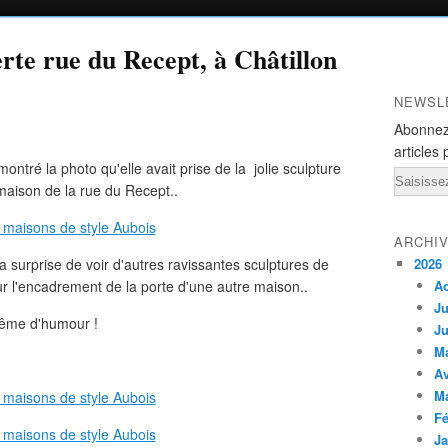
erte rue du Recept, à Châtillon
NEWSL
Abonnez
articles 
tré la photo qu'elle avait prise de la jolie sculpture
Email
maison de la rue du Recept..
ARCHI
 la surprise de voir d'autres ravissantes sculptures de
2026
r l'encadrement de la porte d'une autre maison..
A
Ju
même d'humour !
Ju
M
Av
M
Fé
Ja