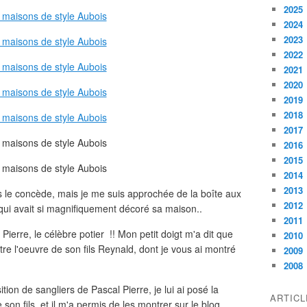
2025
2024
2023
2022
2021
2020
2019
2018
2017
2016
2015
2014
2013
ous le concède, mais je me suis approchée de la boîte aux
2012
e qui avait si magnifiquement décoré sa maison..
2011
 Pierre, le célèbre potier !! Mon petit doigt m'a dit que
2010
re l'oeuvre de son fils Reynald, dont je vous ai montré
2009
2008
ition de sangliers de Pascal Pierre, je lui ai posé la
ARTIC
de son fils, et il m'a permis de les montrer sur le blog..