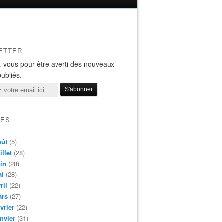
ETTER
-vous pour être averti des nouveaux
publiés.
VES
oût
(5)
illet
(28)
in
(28)
ai
(28)
ril
(22)
ars
(27)
vrier
(22)
nvier
(31)