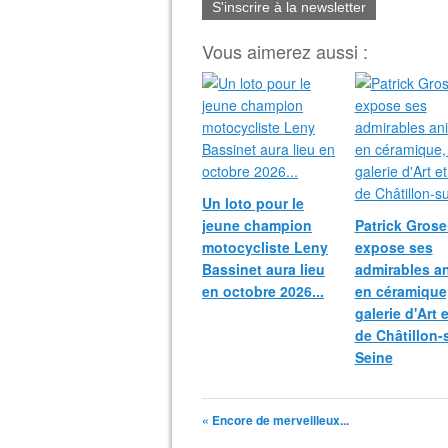
S'inscrire à la newsletter
Vous aimerez aussi :
Un loto pour le
jeune champion
Patrick Grosei
motocycliste Leny
expose ses
Bassinet aura lieu
admirables a
en octobre 2026...
en céramique,
galerie d'Art 
de Châtillon-
Seine
« Encore de merveilleux...