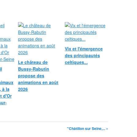
Vix et l'émergence
des principautés
Le château de
celtiques...
l
Bussy-Rabutin
propose des
nimaux
animations en août
 à la
2026
et d'Or
sur-
"Châtillon sur Seine,... »