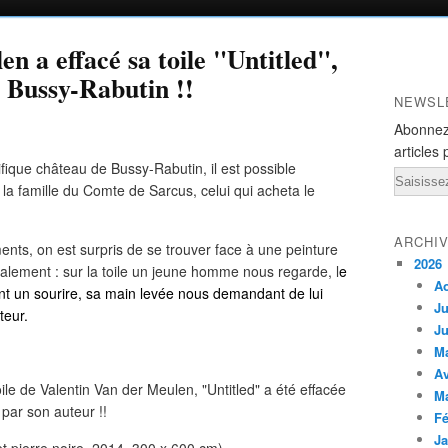
n a effacé sa toile "Untitled",
 Bussy-Rabutin !!
NEWSL
Abonnez
articles 
ifique château de Bussy-Rabutin, il est possible
Email
la famille du Comte de Sarcus, celui qui acheta le
ARCHI
ts, on est surpris de se trouver face à une peinture
2026
alement : sur la toile un jeune homme nous regarde, l
e
A
sant un sourire, sa main levée nous demandant de lui
Ju
teur.
Ju
M
Av
M
Fé
Ja