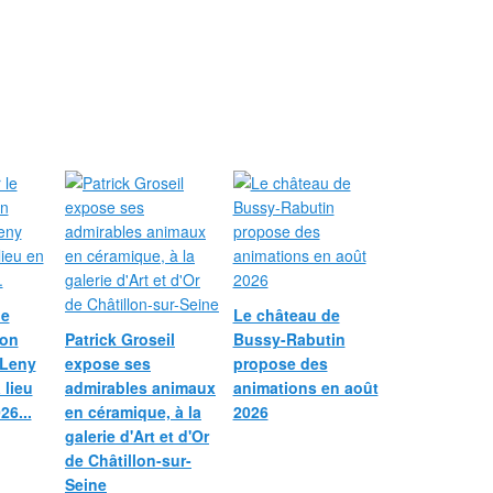
le
Le château de
ion
Patrick Groseil
Bussy-Rabutin
 Leny
expose ses
propose des
 lieu
admirables animaux
animations en août
26...
en céramique, à la
2026
galerie d'Art et d'Or
de Châtillon-sur-
Seine