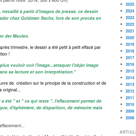
et pierre noire 2014, 300 x 600 cm)
2025
2024
, travaillé à partir d'images de presse, ce dessin
2023
trader chez Goldman Sachs, lors de son procès en
2022
2021
Van der Meulen.
2020
2019
près trimestre, le dessin a été petit à petit effacé par
2018
tion !
2017
2016
plus vouloir voir l'image...attaquer l'objet image
2015
ns sa lecture et son interprétation."
2014
re de création sur le principe de la construction et de
2013
 original...
2012
2011
 a été " et " ce qui reste ", l'effacement permet de
2010
que, d'éphémère, de disparition, de mémoire mais
2009
2008
effacement...
ARTIC