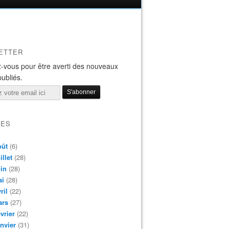
ETTER
-vous pour être averti des nouveaux
publiés.
VES
oût
(6)
illet
(28)
in
(28)
ai
(28)
ril
(22)
ars
(27)
vrier
(22)
nvier
(31)