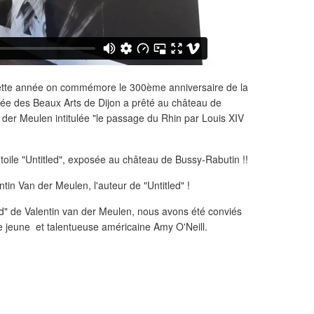
ette année on commémore le 300ème anniversaire de la
sée des Beaux Arts de Dijon a prêté au château de
 der Meulen intitulée "le passage du Rhin par Louis XIV
in Van der Meulen, l'auteur de "Untitled" !
led" de Valentin van der Meulen, nous avons été conviés
e jeune et talentueuse américaine Amy O'Neill.