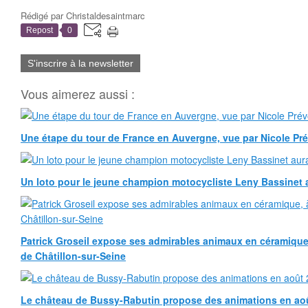
Rédigé par
Christaldesaintmarc
Repost
0
S'inscrire à la newsletter
Vous aimerez aussi :
Une étape du tour de France en Auvergne, vue par Nicole Pr
Un loto pour le jeune champion motocycliste Leny Bassinet au
Patrick Groseil expose ses admirables animaux en céramique, à
de Châtillon-sur-Seine
Le château de Bussy-Rabutin propose des animations en ao