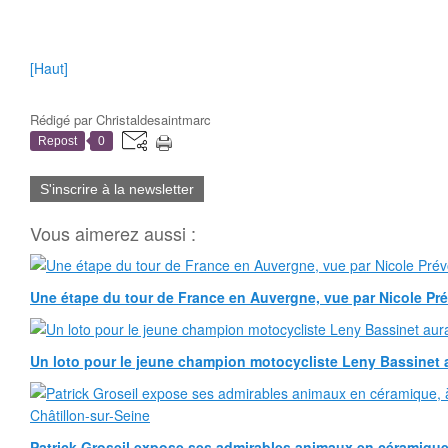
[Haut]
Rédigé par
Christaldesaintmarc
Repost
0
S'inscrire à la newsletter
Vous aimerez aussi :
Une étape du tour de France en Auvergne, vue par Nicole Pr
Un loto pour le jeune champion motocycliste Leny Bassinet au
Patrick Groseil expose ses admirables animaux en céramique, à