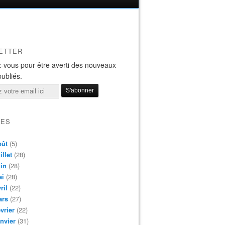
ETTER
-vous pour être averti des nouveaux
publiés.
VES
oût
(5)
illet
(28)
in
(28)
ai
(28)
ril
(22)
ars
(27)
vrier
(22)
nvier
(31)