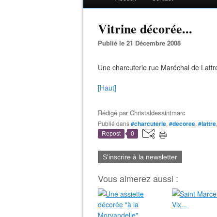
Vitrine décorée...
Publié le 21 Décembre 2008
Une charcuterie rue Maréchal de Lattre
[Haut]
Rédigé par
Christaldesaintmarc
Publié dans
#charcuterie
,
#decoree
,
#lattre
Repost
0
S'inscrire à la newsletter
Vous aimerez aussi :