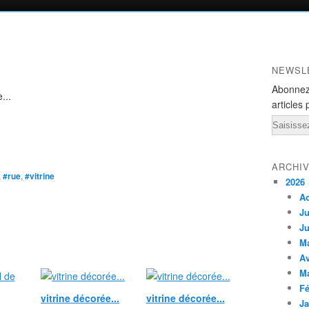
NEWSL
Abonnez
...
articles 
Email
ARCHI
,
#rue
,
#vitrine
2026
A
Ju
Ju
M
Av
M
Fé
vitrine décorée...
vitrine décorée...
Ja