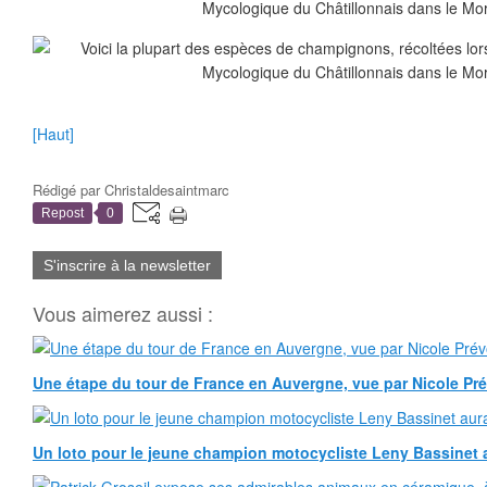
[Haut]
Rédigé par
Christaldesaintmarc
Repost
0
S'inscrire à la newsletter
Vous aimerez aussi :
Une étape du tour de France en Auvergne, vue par Nicole Pr
Un loto pour le jeune champion motocycliste Leny Bassinet au