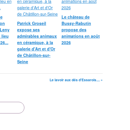
le
Le château de
ion
Patrick Groseil
Bussy-Rabutin
 Leny
expose ses
propose des
 lieu
admirables animaux
animations en août
26...
en céramique, à la
2026
galerie d'Art et d'Or
de Châtillon-sur-
Seine
Le lavoir aux dés d'Essarois.... »