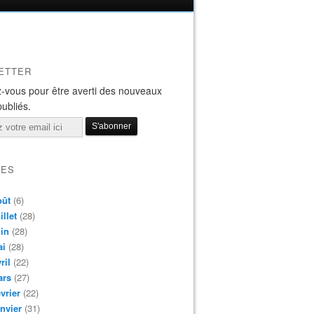
ETTER
-vous pour être averti des nouveaux
publiés.
VES
oût
(6)
illet
(28)
in
(28)
ai
(28)
ril
(22)
ars
(27)
vrier
(22)
nvier
(31)