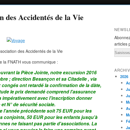
n des Accidentés de la Vie
NEWSL
Abonnez
articles 
Email
de la FNATH vous communique :
ARCHI
vrant la Pièce Jointe, notre excursion 2016
2026
re ; direction Besançon et sa Citadelle , via
A
 congés ont retardé la confirmation de la dàte,
Ju
itude le prix demandé comprend l'assurance
Ju
a impérativement avec l'inscription donner
M
t N° de sécurité sociale.
Av
 l'année précédente soit 75 EUR pour les
M
 conjoints, 50 EUR pour les enfants jusqu'à
Fé
nes ne faisant pas partie d'associations. La
Ja
is si vous pouviez le faire une semaine avant,