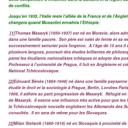
de conflits.
Jusqu’en 1935, l’Italie reste l’alliée de la France et de l’Angle
changera quand Mussolini envahira l’Ethiopie.
[1]
Thomas Masaryk (1850-1937) est né en Moravie, alors admi
dans une famille pauvre. Son père est valet de ferme et sa mèr
successivement serrurier puis forgeron. A l’âge de 15 ans il 
plusieurs langues, poursuit des études brillantes de philosop
parmi les étudiants nationalistes tchèques et adopte des pos
Professeur à l’université de Prague, il fuit en Angleterre et 
National Tchécoslovaque.
[2]
Edouard Bénès (1884-1948) né dans une famille paysanne 
étudie le droit et la sociologie à Prague, Berlin, Londres Pari
1909, il adhère au parti progressiste de Masaryk. Réfugié en F
de Masaryk. Il exerce une influence très active pour que les 
la Tchécoslovaquie nouvelle englobent les Allemands des S
consultés. Il en sera de même pour les Slovaques.
[3]
Milan Stefanik (1880-1919) né en Slovaquie à proximité de B