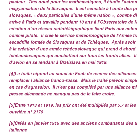
pasteur. Très doué pour les mathématiques, il étudie l’astron
magyarisation de la Slovaquie. Il est sensible à l’unité des 
slovaques, « deux particules d’une même nation », comme dis
arrive à Paris et travaille pendant 10 ans à l’Observatoire de
création d’un réseau radiotélégraphique liant Paris aux colon
comme pilote. Il crée le service météorologique de l’Armée fr
escadrille formée de Slovaques et de Tchèques. Après avoir é
à la création d’une armée tchécoslovaque qui prend d’abord
tchécoslovaques qui combattent sur tous les fronts alliés. I
d’avion en se rendant à Bratislava.en mai 1919.
[4]
Le traité répond au souci de Foch de recréer des alliances
remplacer l’alliance franco-russe. Mais le traité prévoit sim
en cas d’agression. Il n’est pas complété par une alliance mil
presse allemande ne manqua pas de le faire croire.
[5]
Entre 1913 et 1919, les prix ont été multipliés par 5,7 et les
ouvrière n° 2179
[6]
Créés en janvier 1919 avec des anciens combattants des t
italienne