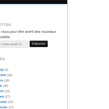
ETTER
-vous pour être averti des nouveaux
publiés.
VES
oût
(6)
illet
(28)
in
(28)
ai
(28)
ril
(22)
ars
(27)
vrier
(22)
nvier
(31)