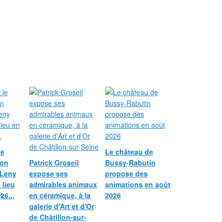
le
Le château de
ion
Patrick Groseil
Bussy-Rabutin
 Leny
expose ses
propose des
 lieu
admirables animaux
animations en août
26...
en céramique, à la
2026
galerie d'Art et d'Or
de Châtillon-sur-