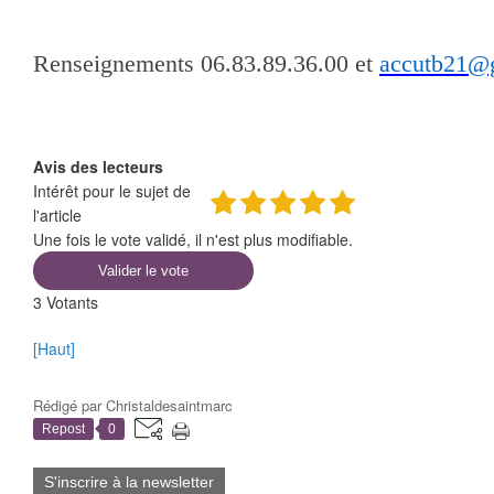
Renseignements 06.83.89.36.00 et
accutb21@
Avis des lecteurs
Intérêt pour le sujet de
l'article
Une fois le vote validé, il n'est plus modifiable.
Valider le vote
3
Votants
[Haut]
Rédigé par
Christaldesaintmarc
Repost
0
S'inscrire à la newsletter