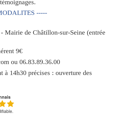
témoignages.
 MODALITES -----
 - Mairie de Châtillon-sur-Seine (entrée
hérent 9€
com ou 06.83.89.36.00
 à 14h30 précises : ouverture des
onnais
ifiable.