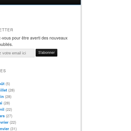
ETTER
-vous pour être averti des nouveaux
publiés.
VES
oût
(5)
illet
(28)
in
(28)
ai
(28)
ril
(22)
ars
(27)
vrier
(22)
nvier
(31)