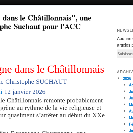
e dans le Châtillonnais", une
ophe Suchaut pour l'ACC
NEWSL
Abonnez
articles 
Email
gne dans le Châtillonnais
ARCHI
2026
 de Christophe SUCHAUT
A
di
12 janvier 2026
Ju
Ju
 le Châtillonnais remonte probablement
M
égrène au rythme de la vie religieuse et
Av
ur quasiment s’arrêter au début du XXe
M
Fé
Ja