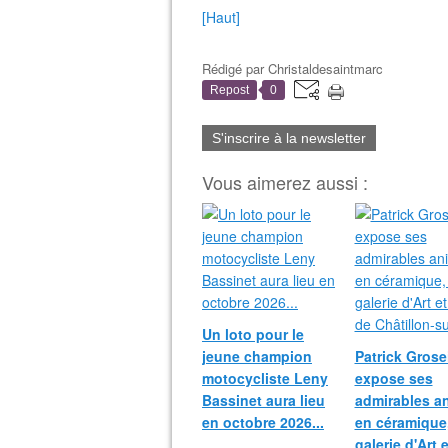
[Haut]
Rédigé par
Christaldesaintmarc
Repost
0
S'inscrire à la newsletter
Vous aimerez aussi :
Un loto pour le
jeune champion
Patrick Grosei
motocycliste Leny
expose ses
Bassinet aura lieu
admirables a
en octobre 2026...
en céramique,
galerie d'Art 