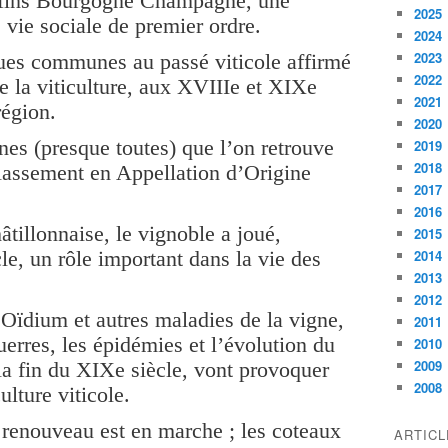
onfins Bourgogne Champagne, une
2025
vie sociale de premier ordre.
2024
2023
ues communes au passé viticole affirmé
2022
de la viticulture, aux XVIIIe et XIXe
2021
région.
2020
s (presque toutes) que l’on retrouve
2019
2018
classement en Appellation d’Origine
2017
2016
âtillonnaise, le vignoble a joué,
2015
e, un rôle important dans la vie des
2014
2013
2012
Oïdium et autres maladies de la vigne,
2011
uerres, les épidémies et l’évolution du
2010
2009
la fin du XIXe siècle, vont provoquer
2008
ulture viticole.
 renouveau est en marche ; les coteaux
ARTIC