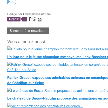
[Haut]
Rédigé par
Christaldesaintmarc
Repost
0
S'inscrire à la newsletter
Vous aimerez aussi :
Un loto pour le jeune champion motocycliste Leny Bassinet au
Patrick Groseil expose ses admirables animaux en céramique, à
de Châtillon-sur-Seine
Le château de Bussy-Rabutin propose des animations en ao