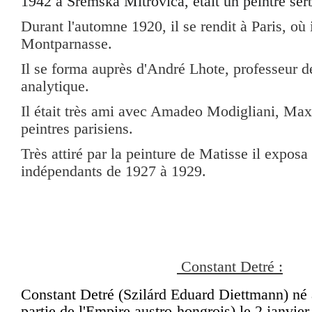
1942 à Sremska Mitrovica, était un peintre se
Durant l'automne 1920, il se rendit à Paris, où i
Montparnasse.
Il se forma auprès d'André Lhote, professeur 
analytique.
Il était très ami avec Amadeo Modigliani, Max
peintres parisiens.
Très attiré par la peinture de Matisse il exposa
indépendants de 1927 à 1929.
Constant Detré :
Constant Detré (Szilárd Eduard Diettmann) né
partie de l'
Empire austro-hongrois
) le
2 janvie