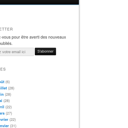
ETTER
-vous pour être averti des nouveaux
publiés.
VES
oût
(6)
illet
(28)
in
(28)
ai
(28)
ril
(22)
ars
(27)
vrier
(22)
nvier
(31)