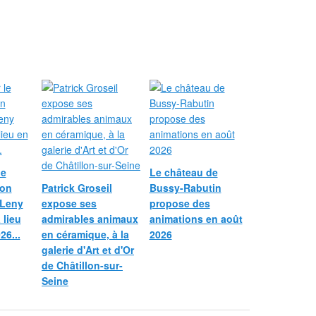
le
Le château de
ion
Patrick Groseil
Bussy-Rabutin
 Leny
expose ses
propose des
 lieu
admirables animaux
animations en août
26...
en céramique, à la
2026
galerie d'Art et d'Or
de Châtillon-sur-
Seine