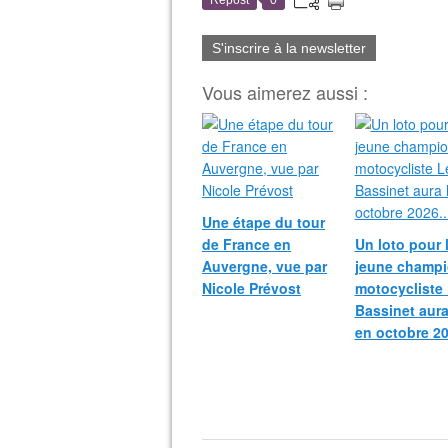
Repost
0
S'inscrire à la newsletter
Vous aimerez aussi :
Une étape du tour
de France en
Un loto pour 
Auvergne, vue par
jeune champ
Nicole Prévost
motocycliste
Bassinet aura
en octobre 20