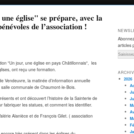
 une église" se prépare, avec la
énévoles de l’association !
NEWSL
Abonnez
articles 
Email
tion "Un jour, une église en pays Châtillonnais", les
glises, ont reçu une formation.
ARCHI
2026
 de Vendeuvre, la matinée d’information annuelle
A
a salle communale de Chaumont-le-Bois.
Ju
sents et ont découvert l’histoire de la Sainterie de
Ju
r fabriquer les statues, et comment les identifier.
M
Av
lérie Alanièce et de François Gilet. ( association
M
Fé
Ja
encore très présent dans les églises du