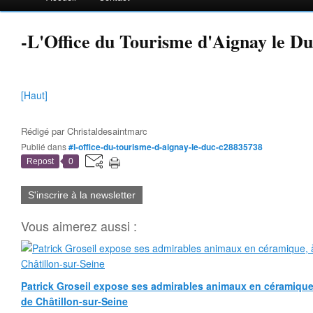
-L'Office du Tourisme d'Aignay le D
[Haut]
Rédigé par
Christaldesaintmarc
Publié dans
#l-office-du-tourisme-d-aignay-le-duc-c28835738
Repost
0
S'inscrire à la newsletter
Vous aimerez aussi :
Patrick Groseil expose ses admirables animaux en céramique, à
de Châtillon-sur-Seine