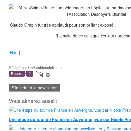
Claude Grapin fut très applaudi pour son brillant exposé.
(La suite de ce colloque les jours procha
[Haut]
Rédigé par
Christaldesaintmarc
Repost
0
S'inscrire à la newsletter
Vous aimerez aussi :
Une étape du tour de France en Auvergne, vue par Nicole Pr