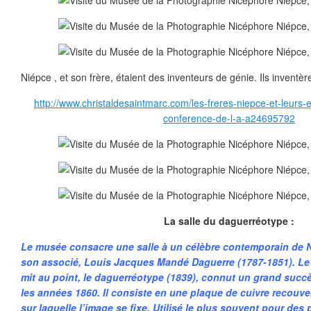
Niépce , et son frère, étaient des inventeurs de génie. Ils inventèr
http://www.christaldesaintmarc.com/les-freres-niepce-et-leurs-
conference-de-l-a-a24695792
La salle du daguerréotype :
Le musée consacre une salle à un célèbre contemporain de N
son associé, Louis Jacques Mandé Daguerre (1787-1851). Le
mit au point, le daguerréotype (1839), connut un grand suc
les années 1860. Il consiste en une plaque de cuivre recouv
sur laquelle l’image se fixe. Utilisé le plus souvent pour des 