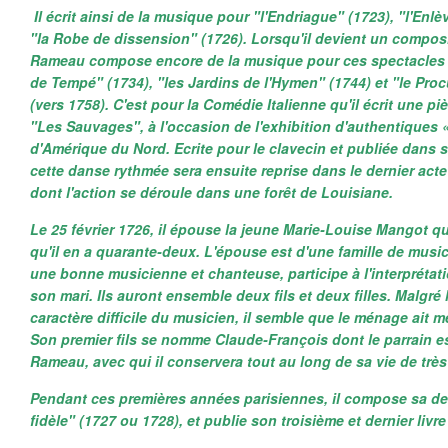
Il écrit ainsi de la musique pour "l'Endriague" (1723), "l'Enl
"la Robe de dissension" (1726). Lorsqu'il devient un composit
Rameau compose encore de la musique pour ces spectacles p
de Tempé" (1734), "les Jardins de l'Hymen" (1744) et "le Pro
(vers 1758). C'est pour la Comédie Italienne qu'il écrit une pi
"Les Sauvages", à l'occasion de l'exhibition d'authentiques 
d'Amérique du Nord. Ecrite pour le clavecin et publiée dans s
cette danse rythmée sera ensuite reprise dans le dernier act
dont l'action se déroule dans une forêt de Louisiane.
Le 25 février 1726, il épouse la jeune Marie-Louise Mangot qu
qu'il en a quarante-deux. L'épouse est d'une famille de musici
une bonne musicienne et chanteuse, participe à l'interprétat
son mari. Ils auront ensemble deux fils et deux filles. Malgré l
caractère difficile du musicien, il semble que le ménage ait
Son premier fils se nomme Claude-François dont le parrain es
Rameau, avec qui il conservera tout au long de sa vie de très
Pendant ces premières années parisiennes, il compose sa der
fidèle"
(1727 ou 1728), et publie son troisième et dernier livre