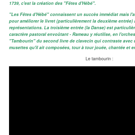
1739, c'est la création des "Fêtes d'Hébé".
"Les Fêtes d'Hébé" connaissent un succès immédiat mais l'a
pour améliorer le livret (particulièrement la deuxième entrée
représentations. La troisième entrée (la Danse) est particul
caractère pastoral envoûtant - Rameau y réutilise, en l'orches
"Tambourin" du second livre de clavecin qui contraste avec
musettes qu'il ait composées, tour à tour jouée, chantée et 
Le tambourin :