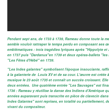
Pendant sept ans, de 1733 à 1739, Rameau donne toute la me
semble vouloir rattraper le temps perdu en composant ses œ
emblématiques : trois tragédies lyriques après "Hippolyte et A
en 1737 puis "Dardanus"en 1739 et deux opéras-ballets "les
"Les Fêtes d'Hébé" en
1739.
"
Les Indes galantes" symbolisent l'époque insouciante, raffin
à la galanterie de Louis XV et de sa cour. L'œuvre est créée 
musique le 23 août 1735 et connaît un succès croissant. Ell
deux entrées. Une quatrième entrée "Les Sauvages" est fina
1736 : Rameau y réutilise la danse des Indiens d'Amérique q
années auparavant puis transcrite en pièce de clavecin dans 
Indes Galantes" sont reprises, en totalité ou partiellement,
vivant du compositeur.