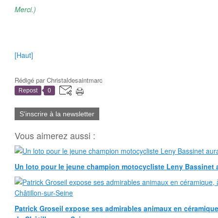
Merci.)
[Haut]
Rédigé par
Christaldesaintmarc
Repost
0
S'inscrire à la newsletter
Vous aimerez aussi :
Un loto pour le jeune champion motocycliste Leny Bassinet au
Patrick Groseil expose ses admirables animaux en céramique, à