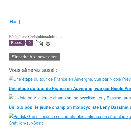
[Haut]
Rédigé par
Christaldesaintmarc
Repost
0
S'inscrire à la newsletter
Vous aimerez aussi :
Une étape du tour de France en Auvergne, vue par Nicole Pr
Un loto pour le jeune champion motocycliste Leny Bassinet au