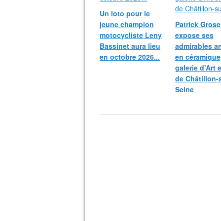
Un loto pour le
jeune champion
Patrick Grosei
motocycliste Leny
expose ses
Bassinet aura lieu
admirables a
en octobre 2026...
en céramique,
galerie d'Art 
de Châtillon-
Seine