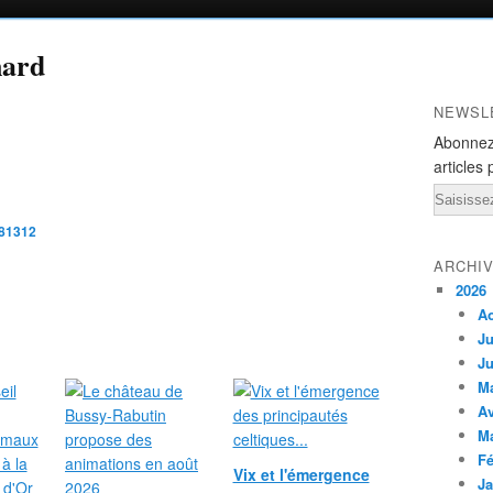
nard
NEWSL
Abonnez
articles 
Email
981312
ARCHI
2026
A
Ju
Ju
M
Av
M
Fé
Vix et l'émergence
Ja