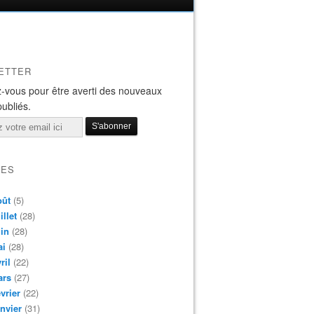
ETTER
-vous pour être averti des nouveaux
publiés.
VES
oût
(5)
illet
(28)
in
(28)
ai
(28)
ril
(22)
ars
(27)
vrier
(22)
nvier
(31)