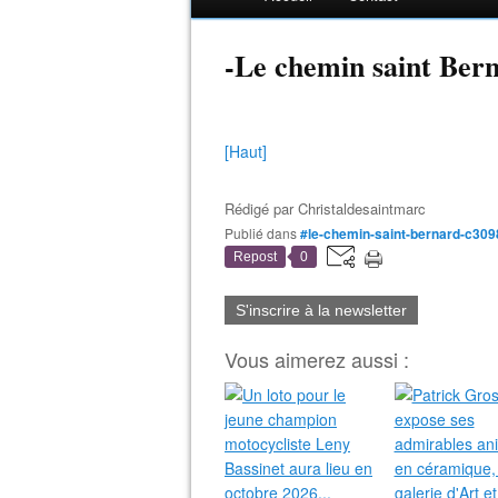
-Le chemin saint Ber
[Haut]
Rédigé par
Christaldesaintmarc
Publié dans
#le-chemin-saint-bernard-c30
Repost
0
S'inscrire à la newsletter
Vous aimerez aussi :