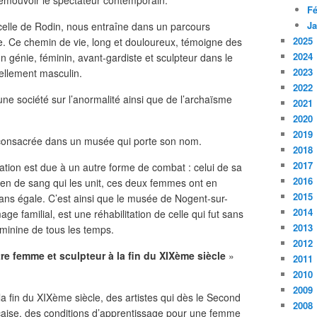
 émouvoir le spectateur contemporain.
Fé
Ja
celle de Rodin, nous entraîne dans un parcours
2025
ape. Ce chemin de vie, long et douloureux, témoigne des
2024
 un génie, féminin, avant-gardiste et sculpteur dans le
2023
ellement masculin.
2022
ne société sur l’anormalité ainsi que de l’archaïsme
2021
2020
2019
n consacrée dans un musée qui porte son nom.
2018
2017
ration est due à un autre forme de combat : celui de sa
2016
lien de sang qui les unit, ces deux femmes ont en
2015
ns égale. C’est ainsi que le musée de Nogent-sur-
2014
 familial, est une réhabilitation de celle qui fut sans
2013
éminine de tous les temps.
2012
tre femme et sculpteur à la fin du XIXème siècle
»
2011
2010
2009
la fin du XIXème siècle, des artistes qui dès le Second
2008
nçaise, des conditions d’apprentissage pour une femme