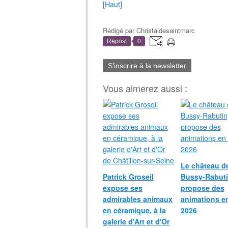
[Haut]
Rédigé par
Christaldesaintmarc
Repost
0
S'inscrire à la newsletter
Vous aimerez aussi :
Le château d
Patrick Groseil
Bussy-Rabut
expose ses
propose des
admirables animaux
animations e
en céramique, à la
2026
galerie d'Art et d'Or