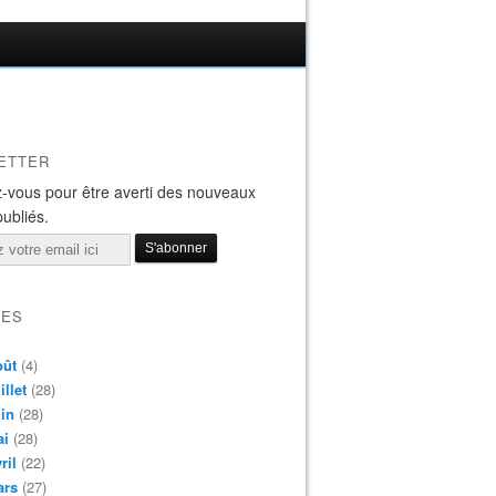
ETTER
-vous pour être averti des nouveaux
publiés.
VES
oût
(4)
illet
(28)
in
(28)
ai
(28)
ril
(22)
ars
(27)