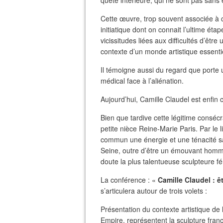
quête intérieure, qui ne sont pas sans
Cette œuvre, trop souvent associée à 
initiatique dont on connait l’ultime ét
vicissitudes liées aux difficultés d’être
contexte d’un monde artistique essenti
Il témoigne aussi du regard que porte u
médical face à l’aliénation.
Aujourd’hui, Camille Claudel est enfi
Bien que tardive cette légitime conséc
petite nièce Reine-Marie Paris. Par le 
commun une énergie et une ténacité sa
Seine, outre d’être un émouvant hommage
doute la plus talentueuse sculpteure f
La conférence : «
Camille Claudel : ê
s’articulera autour de trois volets :
Présentation du contexte artistique de 
Empire, représentent la sculpture fra