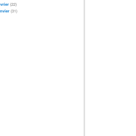
vrier
(22)
nvier
(31)