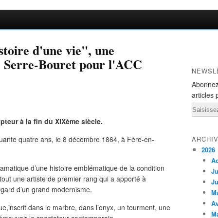
stoire d'une vie", une
e Serre-Bouret pour l'ACC
NEWSL
Abonnez
articles 
Email
pteur à la fin du XIXème siècle.
nquante quatre ans, le 8 décembre 1864, à Fère-en-
ARCHI
2026
A
amatique d’une histoire emblématique de la condition
Ju
tout une artiste de premier rang qui a apporté à
Ju
 regard d’un grand modernisme.
M
Av
,inscrit dans le marbre, dans l’onyx, un tourment, une
M