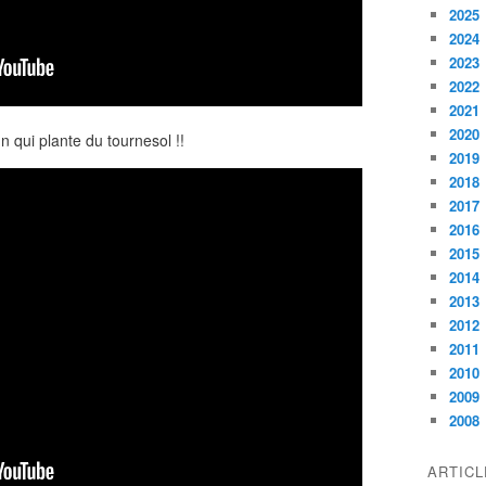
2025
2024
2023
2022
2021
2020
n qui plante du tournesol !!
2019
2018
2017
2016
2015
2014
2013
2012
2011
2010
2009
2008
ARTIC