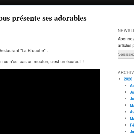
us présente ses adorables
NEWSL
Abonnez
articles 
estaurant "La Brouette" :
Email
.non ce n'est pas un mouton, c'est un écureuil !
ARCHI
2026
A
Ju
Ju
M
Av
M
Fé
Ja