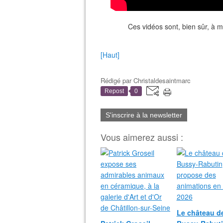
Ces vidéos sont, bien sûr, à m
[Haut]
Rédigé par
Christaldesaintmarc
Repost
0
S'inscrire à la newsletter
Vous aimerez aussi :
Le château d