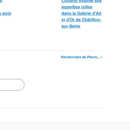
in
Coudrot expose ses
superbes toiles
n août
dans la Galerie d'Art
et d'Or de Châtillon-
sur-Seine
Recherches de Pierre... »