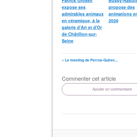
Patrick Groseil
Bussy-Rabut
expose ses
propose des
admirables animaux
animations e
en céramique, à la
2026
galerie d'Art et d'Or
de Châtillon-sur-
Seine
« Le meeting de Perros-Guirec...
Commenter cet article
Ajouter un commentaire