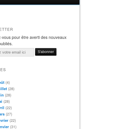
ETTER
-vous pour être averti des nouveaux
publiés.
VES
oût
(4)
illet
(28)
in
(28)
ai
(28)
ril
(22)
ars
(27)
vrier
(22)
nvier
(31)