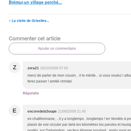
Brémur,un village perché...
« La visite de Griselles...
Commenter cet article
Ajouter un commentaire
Z
zora21
10/10/2009 07:50
merci de parler de mon cousin... il le mérite... si vous voulez l alb
ferez passer ! amitié christal
Répondre
E
encoredelaSoupe
21/08/2009 21:45
ex-chatillonnaise, ...il y a longtemps , longtemps ! en Vendée à pr
plaisir de voir circuler par delà les kilomètres les paroles et mu
postés sur Dailymotion , vecteur étrange pourtant, après avoir en