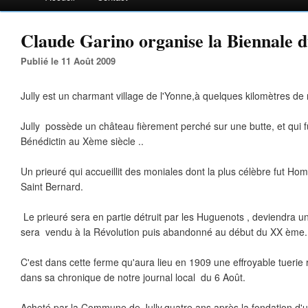
Claude Garino organise la Biennale du 
Publié le 11 Août 2009
Jully est un charmant village de l'Yonne,à quelques kilomètres de n
Jully possède un château fièrement perché sur une butte, et qui f
Bénédictin au Xème siècle ..
Un prieuré qui accueillit des moniales dont la plus célèbre fut Ho
Saint Bernard.
Le prieuré sera en partie détruit par les Huguenots , deviendra 
sera vendu à la Révolution puis abandonné au début du XX ème.
C'est dans cette ferme qu'aura lieu en 1909 une effroyable tuerie
dans sa chronique de notre journal local du 6 Août.
Acheté par la Commune de Jully,quatre ans après la fondation d'un