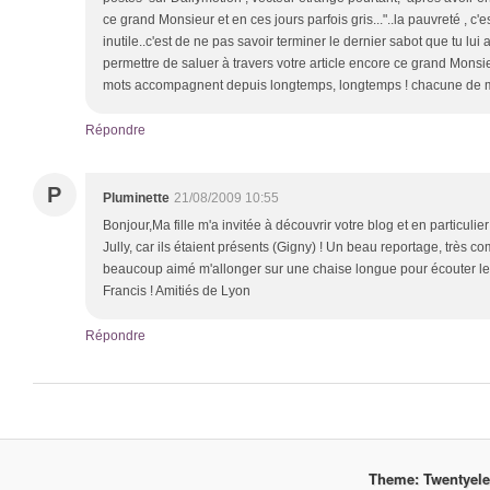
ce grand Monsieur et en ces jours parfois gris..."..la pauvreté , c'e
inutile..c'est de ne pas savoir terminer le dernier sabot que tu lui
permettre de saluer à travers votre article encore ce grand Monsi
mots accompagnent depuis longtemps, longtemps ! chacune de m
Répondre
P
Pluminette
21/08/2009 10:55
Bonjour,Ma fille m'a invitée à découvrir votre blog et en particulier l
Jully, car ils étaient présents (Gigny) ! Un beau reportage, très com
beaucoup aimé m'allonger sur une chaise longue pour écouter les
Francis ! Amitiés de Lyon
Répondre
Theme: Twentyel