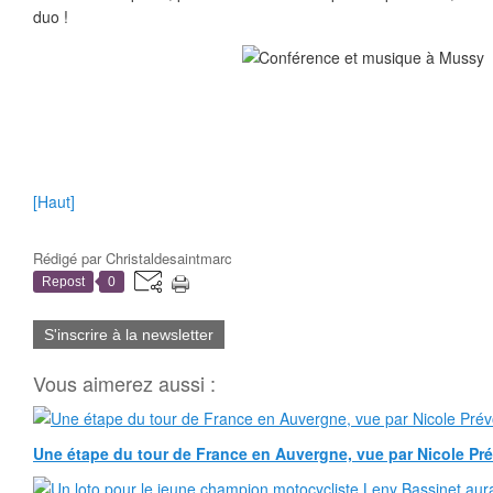
duo !
[Haut]
Rédigé par
Christaldesaintmarc
Repost
0
S'inscrire à la newsletter
Vous aimerez aussi :
Une étape du tour de France en Auvergne, vue par Nicole Pr