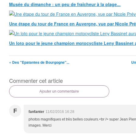
Musée du dimanche : un peu de fraîcheur à la plage...
Une étape du tour de France en Auvergne, vue par Nicole Pr
Un loto pour le jeune champion motocycliste Leny Bassinet au
« Des "Epatantes de Bourgogne"...
Un
Commenter cet article
Ajouter un commentaire
F
fanfanter
11/02/2016 16:28
photos magnifiques et très belles couleurs.<br /> super Jean Pier
images. Merci