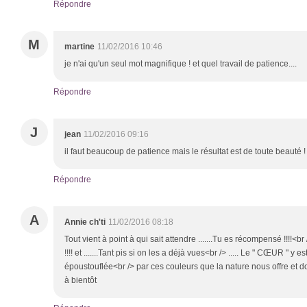
Répondre
M
martine
11/02/2016 10:46
je n'ai qu'un seul mot magnifique ! et quel travail de patience....
Répondre
J
jean
11/02/2016 09:16
il faut beaucoup de patience mais le résultat est de toute beauté !
Répondre
A
Annie ch'ti
11/02/2016 08:18
Tout vient à point à qui sait attendre .......Tu es récompensé !!!!<
!!!! et .......Tant pis si on les a déjà vues<br /> ..... Le " CŒUR " y est 
époustouflée<br /> par ces couleurs que la nature nous offre et dont
à bientôt