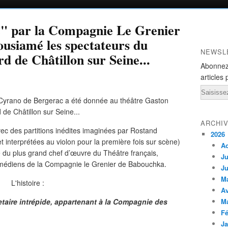
" par la Compagnie Le Grenier
usiamé les spectateurs du
NEWSL
d de Châtillon sur Seine...
Abonnez
articles 
Email
ARCHI
c des partitions inédites imaginées par Rostand
2026
interprétées au violon pour la première fois sur scène)
A
du plus grand chef d’œuvre du Théâtre français,
Ju
omédiens de la Compagnie le Grenier de Babouchka.
Ju
M
L'histoire :
Av
aire intrépide, appartenant à la Compagnie des
M
Fé
Ja