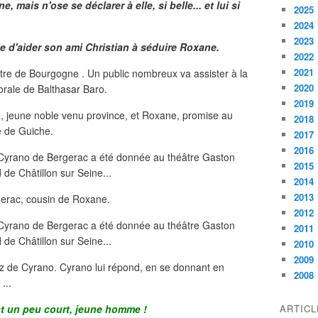
 mais n'ose se déclarer à elle, si belle... et lui si
2025
2024
2023
te d'aider son ami Christian à séduire Roxane.
2022
2021
re de Bourgogne . Un public nombreux va assister à la
2020
orale de Balthasar Baro.
2019
te, jeune noble venu province, et Roxane, promise au
2018
e de Guiche.
2017
2016
2015
2014
2013
gerac, cousin de Roxane.
2012
2011
2010
2009
z de Cyrano. Cyrano lui répond, en se donnant en
2008
...
st un peu court, jeune homme !
ARTIC