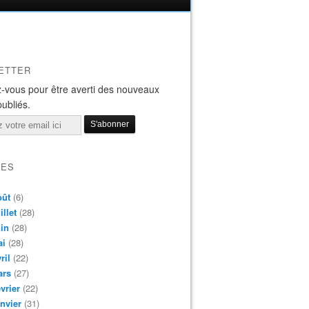
ETTER
-vous pour être averti des nouveaux
publiés.
VES
oût
(6)
illet
(28)
in
(28)
ai
(28)
ril
(22)
ars
(27)
vrier
(22)
nvier
(31)