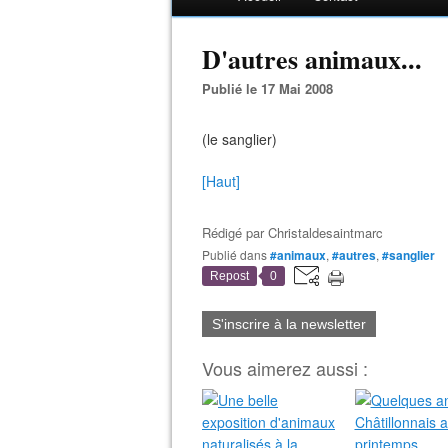
D'autres animaux...
Publié le 17 Mai 2008
(le sanglier)
[Haut]
Rédigé par
Christaldesaintmarc
Publié dans
#animaux
,
#autres
,
#sanglier
Repost
0
S'inscrire à la newsletter
Vous aimerez aussi :