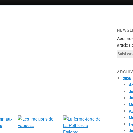
NEWSL
Abonnez
articles 
Email
ARCHI
2026
A
Ju
Ju
M
Av
M
Fé
Ja