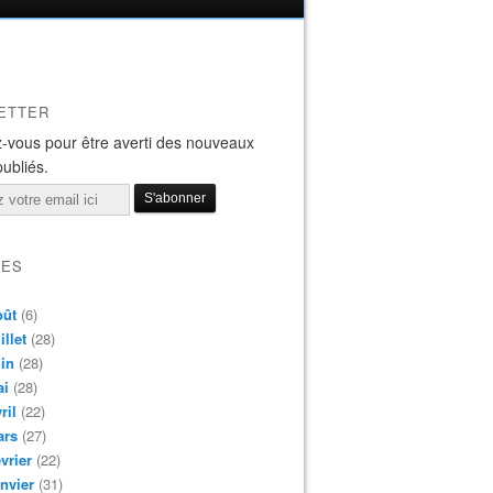
ETTER
-vous pour être averti des nouveaux
publiés.
VES
oût
(6)
illet
(28)
in
(28)
ai
(28)
ril
(22)
ars
(27)
vrier
(22)
nvier
(31)