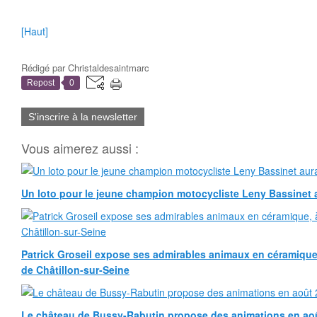
[Haut]
Rédigé par
Christaldesaintmarc
Repost
0
S'inscrire à la newsletter
Vous aimerez aussi :
Un loto pour le jeune champion motocycliste Leny Bassinet au
Patrick Groseil expose ses admirables animaux en céramique, à
de Châtillon-sur-Seine
Le château de Bussy-Rabutin propose des animations en ao