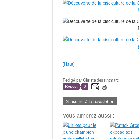
[Haut]
Rédigé par
Christaldesaintmarc
Repost
0
S'inscrire à la newsletter
Vous aimerez aussi :