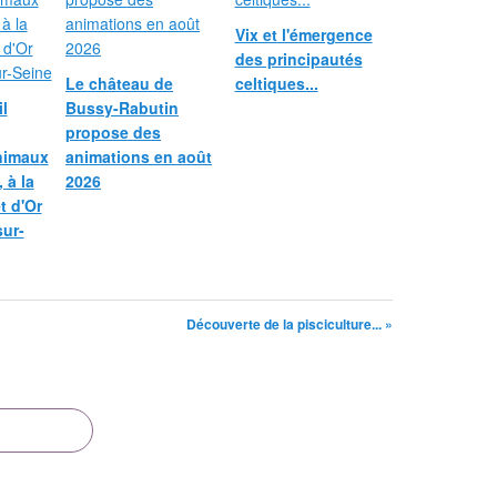
Vix et l'émergence
des principautés
Le château de
celtiques...
l
Bussy-Rabutin
propose des
nimaux
animations en août
 à la
2026
et d'Or
sur-
Découverte de la pisciculture... »