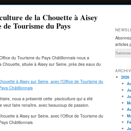
culture de la Chouette à Aisey
ce de Tourisme du Pays
NEWSL
Abonnez
articles 
Email
l'Office du Tourisme du Pays Châtillonnais nous a
a Chouette, située à Aisey sur Seine, près des eaux du
ARCHI
2026
A
Ju
Ju
aire, nous a présenté cette pisciculture qui a été
M
le veut faire renaître, avec beaucoup de passion.
Av
M
Fé
Ja