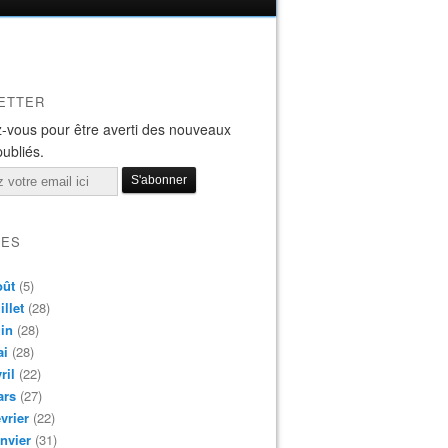
ETTER
-vous pour être averti des nouveaux
publiés.
VES
oût
(5)
illet
(28)
in
(28)
ai
(28)
ril
(22)
ars
(27)
vrier
(22)
nvier
(31)