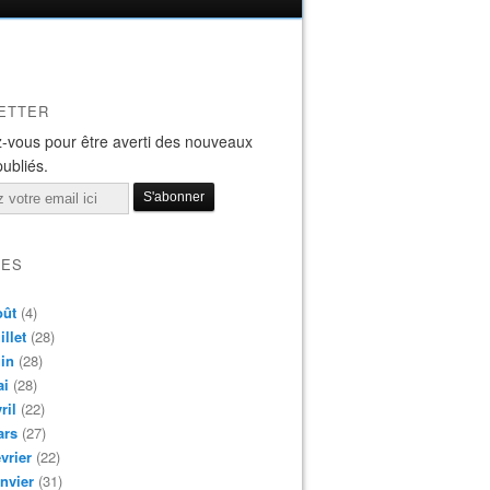
ETTER
-vous pour être averti des nouveaux
publiés.
VES
oût
(4)
illet
(28)
in
(28)
ai
(28)
ril
(22)
ars
(27)
vrier
(22)
nvier
(31)