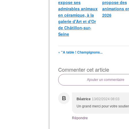
expose ses
propose des
admirables animaux
animations e
en céramique, à la
2026
galerie d'Art et d'Or
de Châtillon-sur-
Seine
« "A table ! Champignons...
Commenter cet article
Ajouter un commentaire
B
Béatrice
13/02/2024 08:03
Un grand merci pour votre soutie
Répondre