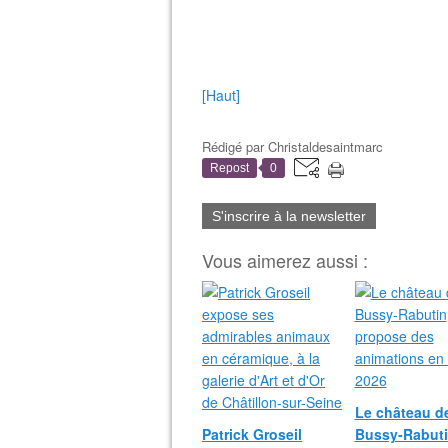
[Haut]
Rédigé par
Christaldesaintmarc
Repost
0
S'inscrire à la newsletter
Vous aimerez aussi :
Le château d
Patrick Groseil
Bussy-Rabut