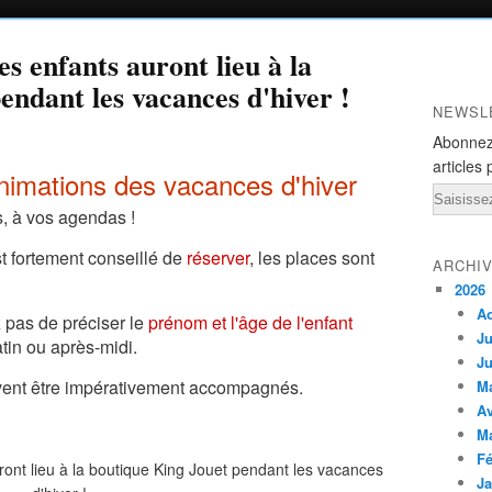
s enfants auront lieu à la
endant les vacances d'hiver !
NEWSL
Abonnez
articles 
imations des vacances d'hiver
Email
s, à vos agendas !
st fortement conseillé de
réserver
, les places sont
ARCHI
2026
A
z pas de préciser le
prénom et l'âge de l'enfant
Ju
tin ou après-midi.
Ju
oivent être impérativement accompagnés.
M
Av
M
Fé
Ja