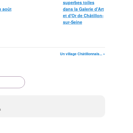
superbes toiles
n août
dans la Galerie d'Art
et d'Or de Châtillon-
sur-Seine
Un village Châtillonnais... »
n