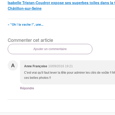
Isabelle Tristan-Coudrot expose ses superbes toiles dans la G
Châtillon-sur-Seine
« "Oh ! la vache !", une...
Commenter cet article
Ajouter un commentaire
A
Anne Françoise
10/09/2016 19:21
C'est vrai qu'il faut lever la tête pour admirer les clés de voûte !!
ces belles photos !!
Répondre