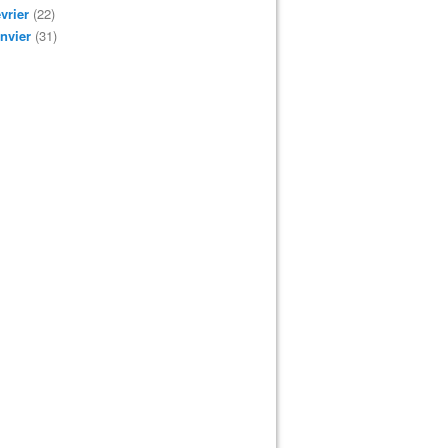
vrier
(22)
nvier
(31)