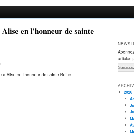
 Alise en l'honneur de sainte
NEWSL
Abonnez
articles 
 !
Email
ARCHI
2026
A
Ju
Ju
M
Av
M