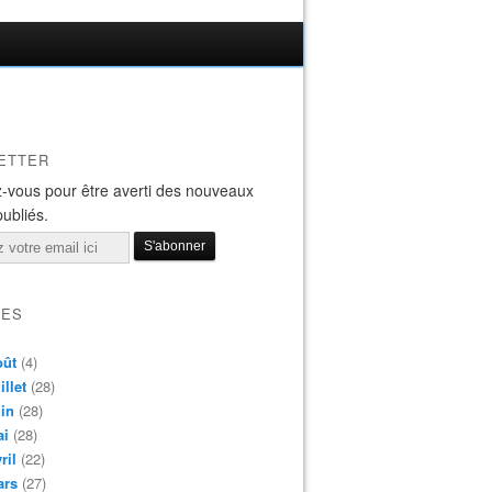
ETTER
-vous pour être averti des nouveaux
publiés.
VES
oût
(4)
illet
(28)
in
(28)
ai
(28)
ril
(22)
ars
(27)