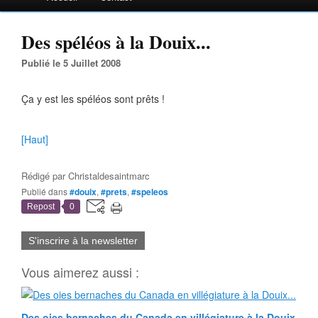
Des spéléos à la Douix...
Publié le 5 Juillet 2008
Ça y est les spéléos sont prêts !
[Haut]
Rédigé par
Christaldesaintmarc
Publié dans
#douix
,
#prets
,
#speleos
Repost
0
S'inscrire à la newsletter
Vous aimerez aussi :
Des oies bernaches du Canada en villégiature à la Douix...