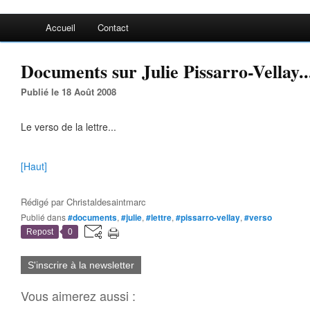
Accueil
Contact
Documents sur Julie Pissarro-Vellay..
Publié le 18 Août 2008
Le verso de la lettre...
[Haut]
Rédigé par
Christaldesaintmarc
Publié dans
#documents
,
#julie
,
#lettre
,
#pissarro-vellay
,
#verso
Repost
0
S'inscrire à la newsletter
Vous aimerez aussi :